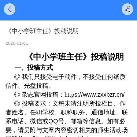
《中小学班主任》投稿说明
2026-01-01
《中小学
班
主任》投稿说明
一、投稿方式
◎
我们只接受电子稿件，不接受任何纸质
信件、光盘投稿。
s
://www.zxxbzr.cn/
◎
杂志官网投稿：
http
◎
投稿要求：文稿末请注明所投栏目、作
者
姓名
、任职学校、职称职务、通信地址、联
QQ
系电话、微信或
号、邮箱等信息。如有必
要，请另附与文章内容
密切相
关的
师生活动场