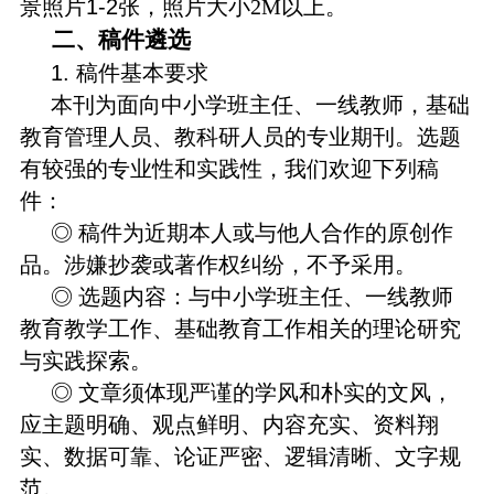
1
-
2
景照片
张，照片大小
2M
以上。
二、稿件遴选
1.
稿件基本要求
本刊为面向中小学班主任、一线教师，基础
教育
管理人员、
教
科
研人员
的
专业期刊。选题
有较强的专业性和实践性，我们欢迎下列稿
件：
◎
稿件为近期本人或与他人合作的原创作
品。涉嫌抄袭或著作权纠纷，不予采用。
◎
选题内容：与中小学班主任
、一线教师
教育教学
工作、基础教育工作相关的理论研究
与实践探索。
◎
文章须体现严谨的学风和朴实的文风，
应主题明确、观点鲜明、内容充实、资料翔
实、数据可靠、论证严密、逻辑清晰、文字规
范。