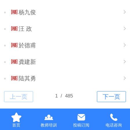
杨九俊
汪 政
於德甫
龚建新
陆其勇
Top
首页
教师培训
投稿订阅
电话咨询
Copyright ©zizhuxuexi.cn. 江苏华漫信息科技有限公司All Rights